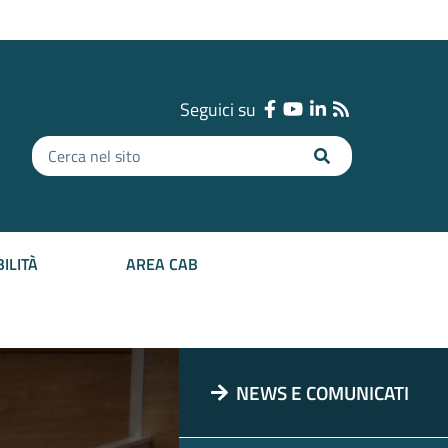
Seguici su
Inserisci
il
testo
da
cercare
ILITÀ
AREA CAB
NEWS E COMUNICATI