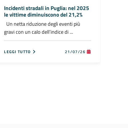
Incidenti stradali in Puglia: nel 2025
Inaug
le vittime diminuiscono del 21,2%
dei T
Un netta riduzione degli eventi più
All’e
gravi con un calo dell’indice di ...
Salvin
Sopri
LEGGI TUTTO
21/07/26
LEGGI