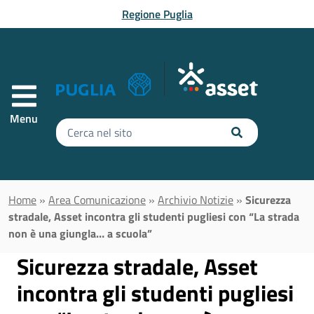
Vai al contenuto principale
Regione Puglia
Menu
Inserisci
il
testo
da
cercare
Home
»
Area Comunicazione
»
Archivio Notizie
»
Sicurezza
stradale, Asset incontra gli studenti pugliesi con “La strada
non è una giungla… a scuola”
Sicurezza stradale, Asset
incontra gli studenti pugliesi