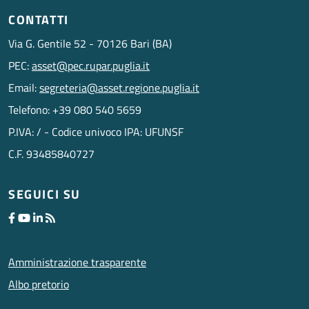
CONTATTI
Via G. Gentile 52 - 70126 Bari (BA)
PEC:
asset@pec.rupar.puglia.it
Email:
segreteria@asset.regione.puglia.it
Telefono: +39 080 540 5659
P.IVA: / - Codice univoco IPA: UFUNSF
C.F. 93485840727
SEGUICI SU
Amministrazione trasparente
Albo pretorio