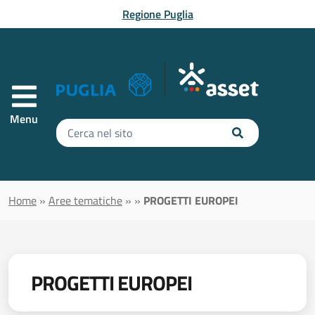
Vai al contenuto principale
Regione Puglia
Menu
Inserisci
il
testo
da
cercare
Home
»
Aree tematiche
»
»
PROGETTI EUROPEI
PROGETTI EUROPEI