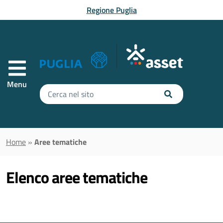
Vai al contenuto principale
Regione Puglia
Menu
Inserisci
il
testo
da
cercare
Home
»
Aree tematiche
Elenco aree tematiche