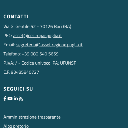
CONTATTI
Via G. Gentile 52 - 70126 Bari (BA)
PEC:
asset@pec.rupar.puglia.it
Email:
segreteria@asset.regione.puglia.it
Telefono: +39 080 540 5659
P.IVA: / - Codice univoco IPA: UFUNSF
C.F. 93485840727
SEGUICI SU
Amministrazione trasparente
Albo pretorio