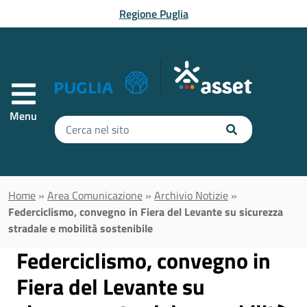
Vai al contenuto principale
Regione Puglia
Menu
Inserisci
il
testo
da
cercare
Home
»
Area Comunicazione
»
Archivio Notizie
»
Federciclismo, convegno in Fiera del Levante su sicurezza
stradale e mobilità sostenibile
Federciclismo, convegno in
Fiera del Levante su