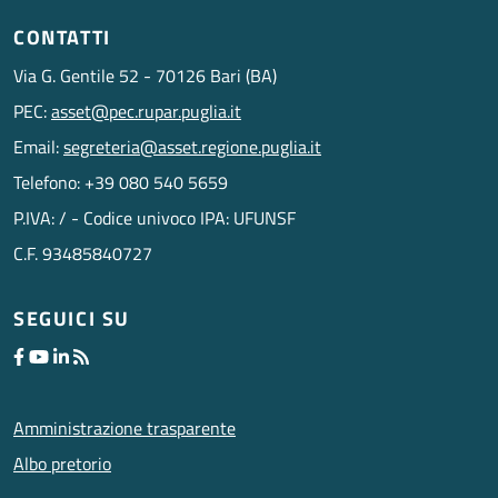
CONTATTI
Via G. Gentile 52 - 70126 Bari (BA)
PEC:
asset@pec.rupar.puglia.it
Email:
segreteria@asset.regione.puglia.it
Telefono: +39 080 540 5659
P.IVA: / - Codice univoco IPA: UFUNSF
C.F. 93485840727
SEGUICI SU
Amministrazione trasparente
Albo pretorio