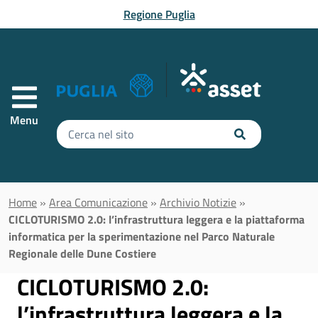
Vai al contenuto principale
Regione Puglia
Menu
Inserisci
il
testo
da
cercare
Home
»
Area Comunicazione
»
Archivio Notizie
»
CICLOTURISMO 2.0: l’infrastruttura leggera e la piattaforma
informatica per la sperimentazione nel Parco Naturale
Regionale delle Dune Costiere
CICLOTURISMO 2.0:
l’infrastruttura leggera e la