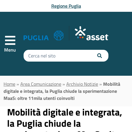
Vai al contenuto principale
Regione Puglia
Menu
Inserisci
il
testo
da
cercare
Home
»
Area Comunicazione
»
Archivio Notizie
»
Mobilità
digitale e integrata, la Puglia chiude la sperimentazione
MaaS: oltre 11mila utenti coinvolti
Mobilità digitale e integrata,
la Puglia chiude la