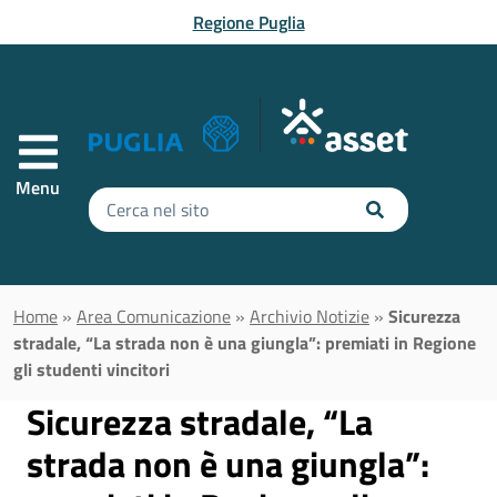
Vai al contenuto principale
Regione Puglia
Menu
Inserisci
il
testo
da
cercare
Home
»
Area Comunicazione
»
Archivio Notizie
»
Sicurezza
stradale, “La strada non è una giungla”: premiati in Regione
gli studenti vincitori
Sicurezza stradale, “La
strada non è una giungla”: