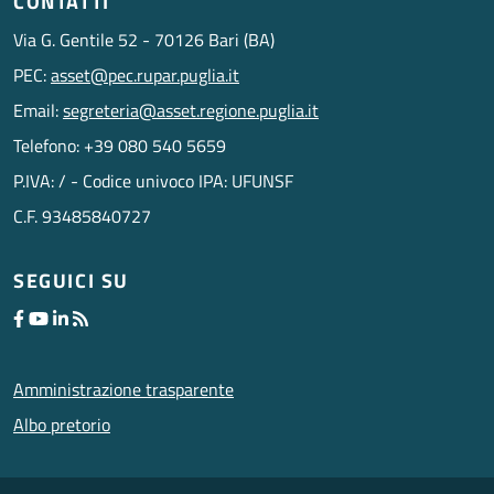
CONTATTI
Via G. Gentile 52 - 70126 Bari (BA)
PEC:
asset@pec.rupar.puglia.it
Email:
segreteria@asset.regione.puglia.it
Telefono: +39 080 540 5659
P.IVA: / - Codice univoco IPA: UFUNSF
C.F. 93485840727
SEGUICI SU
Amministrazione trasparente
Albo pretorio