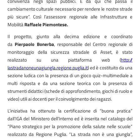
convivenza negli spazi pubblici. È da qui che passa il
cambiamento culturale necessario per rendere le nostre strade
più sicure”. Così l’assessore regionale alle Infrastrutture e
Mobilità
Raffaele Piemontese.
Il progetto, giunto alla decima edizione e coordinato
da
Pierpaolo Bonerba
, responsabile del Centro regionale di
monitoraggio della sicurezza stradale di Asset, è stato
realizzato su una piattaforma web (
http://
lastradanoneunagiungla.
regione.puglia.it
) ed è costituito da una
sezione ludica con la presenza di un gioco quiz-multimediale a
multi risposta e da una sezione teorica con la presenza di
strumenti didattici (schede di approfondimento, giochi di ruolo e
video) utili ai docenti per il coinvolgimento dei ragazzi.
L’iniziativa ha ottenuto la certificazione di “buona pratica”
dall’IGA del Ministero dell’Interno ed è inserita nel catalogo del
“Piano strategico per la promozione della salute nelle scuole”
realizzato da Regione Puglia. “La strada non è una giungla”,