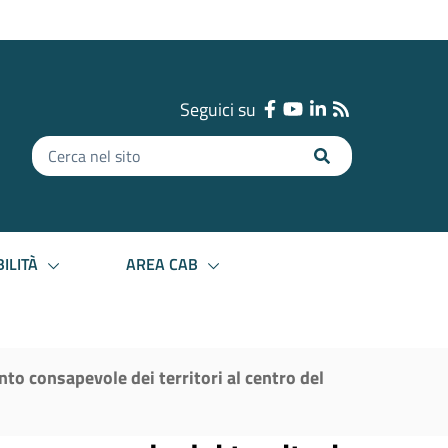
Seguici su
Inserisci
il
testo
da
cercare
ILITÀ
AREA CAB
to consapevole dei territori al centro del