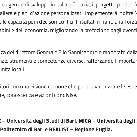
 agenzie di sviluppo in Italia e Croazia, il progetto produrrà 
aliera e piani d'azione personalizzati. Implementerà inoltre N
capacità per i decisori politici. I risultati mirano a rafforzar
ttadini e dell'economia, migliorando la protezione dagli eventi
nza del direttore Generale Elio Sannicandro e moderato dalla 
e, strumenti e competenze diverse, rafforzando l’importa
nità locali.
erritori con una visione comune che punti a valorizzare le esper
one, conoscenza e azioni condivise.
niversità degli Studi di Bari, MICA – Università degli St
olitecnico di Bari e REALIST – Regione Puglia.