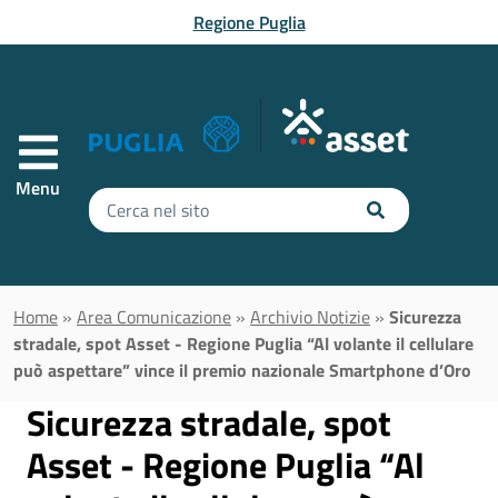
Vai al contenuto principale
Regione Puglia
Menu
Inserisci
il
testo
da
cercare
Home
»
Area Comunicazione
»
Archivio Notizie
»
Sicurezza
stradale, spot Asset - Regione Puglia “Al volante il cellulare
può aspettare” vince il premio nazionale Smartphone d’Oro
Sicurezza stradale, spot
Asset - Regione Puglia “Al