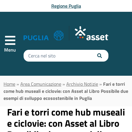
Vai al contenuto principale
Regione Puglia
Menu
Inserisci
il
testo
da
cercare
Home
»
Area Comunicazione
»
Archivio Notizie
»
Fari e torri
come hub museali e ciclovie: con Asset al Libro Possibile due
esempi di sviluppo ecosostenibile in Puglia
Fari e torri come hub museali
e ciclovie: con Asset al Libro